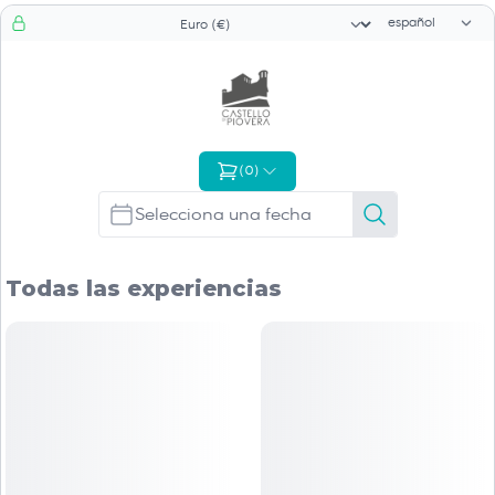
Selector de id
Selector de moneda
(
0
)
Todas las experiencias